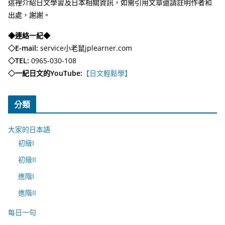
這裡介紹日文學習及日本相關資訊，如需引用文章還請註明作者和
出處，謝謝。
◆連絡一紀◆
◇E-mail:
service小老鼠jplearner.com
◇TEL:
0965-030-108
◇一紀日文的YouTube:
【日文輕鬆學】
分類
大家的日本語
初級I
初級II
進階I
進階II
每日一句