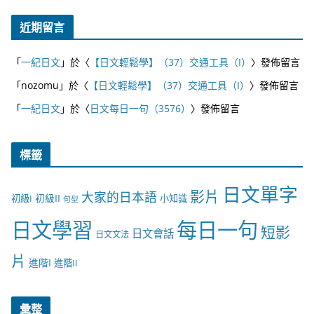
近期留言
「
一紀日文
」於〈
【日文輕鬆學】（37）交通工具（I）
〉發佈留言
「
nozomu
」於〈
【日文輕鬆學】（37）交通工具（I）
〉發佈留言
「
一紀日文
」於〈
日文每日一句（3576）
〉發佈留言
標籤
日文單字
影片
大家的日本語
初級II
初級I
小知識
句型
日文學習
每日一句
短影
日文會話
日文文法
片
進階I
進階II
彙整