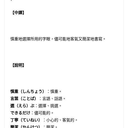
【中譯】
慎重地選擇所用的字眼，儘可能地客氣又簡潔地書寫。
【說明】
慎重（しんちょう）
：慎重。
言葉（ことば）
：言語、話語。
選（えら）ぶ
：選擇、挑選。
できるだけ
：儘可能的。
丁寧（ていねい）
：小心的、客氣的。
簡潔（かんけつ）
：簡潔。