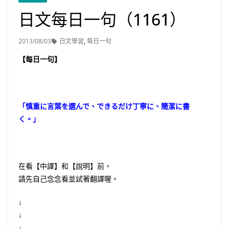
日文每日一句（1161）
2013/08/03
日文學習
,
每日一句
【每日一句】
「慎重に言葉を選んで、できるだけ丁寧に、簡潔に書
く。」
在看【中譯】和【說明】前，
請先自己念念看並試著翻譯喔。
↓
↓
↓