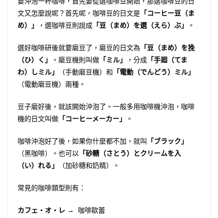
要沖泡一杯咖啡，首先要從選咖啡豆開始，那選咖啡豆的日
文又怎麼說呢？首先呢，咖啡豆的日文是
「コーヒー豆（ま
め）」
，選咖啡豆則說成
「豆（まめ）を選（えら）ぶ」
。
選好咖啡研後就要磨豆了，磨豆的日文為
「豆（まめ）を挽
（ひ）く」
。磨豆機則叫做
「ミル」
，分成
「手廻（てま
わ）しミル」
（手動磨豆機）和
「電動（でんどう）ミル」
（電動磨豆機）兩種。
豆子磨好後，就該開始沖泡了。一般多用咖啡機沖泡，咖啡
機的日文叫做
「コーヒーメーカー」
。
咖啡沖泡好了後，如果你什麼都不加，就叫
「ブラック」
（黑咖啡）。也可以
「砂糖（さとう）とクリームを入
（い）れる」
（加砂糖和奶精）。
常見的咖啡類型則有：
カフェ・オ・レ
→ 咖啡歐蕾