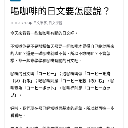
喝咖啡的日文要怎麼說？
2010/07/18
日文單字
,
日文學習
今天來看看一些和咖啡有關的日文吧。
不知道你是不是那種每天都要一杯咖啡才覺得自己終於醒來
的人呢？還是一碰咖啡就睡不著，所以不敢喝呢？不管怎
樣，都一起來學學和咖啡有關的日文吧。
咖啡的日文叫
「コーヒー」
；泡咖啡叫做
「コーヒーを淹
（い）れる」
；喝咖啡則是
「コーヒーを飲（の）む」
。咖
啡壼為
「コーヒーポット」
，咖啡杯則是
「コーヒーカッ
プ」
。
好啦，我們現在都已經知道最基本的詞彙，所以就再進一步
看看吧。