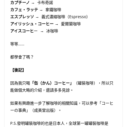
カプチーノ
→ 卡布奇諾
カフェ・ラッテ
→ 拿鐵咖啡
エスプレッソ
→ 義式濃縮咖啡（Espresso）
アイリッシュ・コーヒー
→ 愛爾蘭咖啡
アイスコーヒ
ー → 冰咖啡
等等……
都學會了嗎？
【後記】
因為我只喝
「缶（かん）コーヒー」
（罐裝咖啡），所以只
能做個大略的介紹，還請多多見諒。
如果有興趣進一步了解咖啡的相關知識，可以參考「コーヒ
ーの事典」（成美堂出版）。
P.S.發明罐裝咖啡的也是日本人，全球第一罐罐裝咖啡是