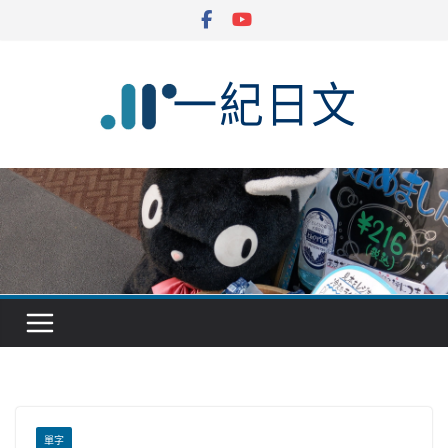
Skip
to
content
單字