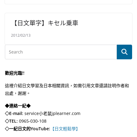
【日文單字】キセル乗車
2012/02/13
歡迎光臨!!
這裡介紹日文學習及日本相關資訊，如需引用文章還請註明作者和
出處，謝謝。
◆連絡一紀◆
◇E-mail:
service小老鼠jplearner.com
◇TEL:
0965-030-108
◇一紀日文的YouTube:
【日文輕鬆學】