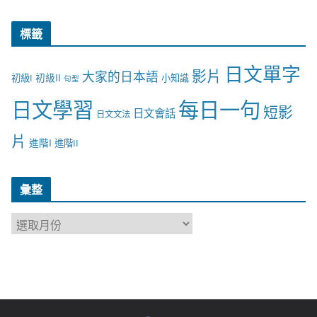
標籤
日文單字
影片
大家的日本語
初級II
初級I
小知識
句型
日文學習
每日一句
短影
日文會話
日文文法
片
進階I
進階II
彙整
彙
整