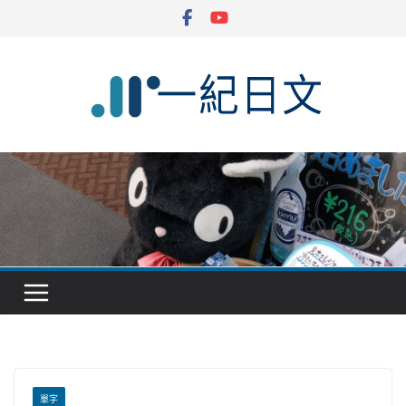
Skip
to
content
單字