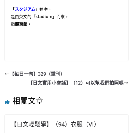
「
スタジアム
」這字，
是由英文的「
stadium
」而來，
指
體育館
。
【每日一句】329（重刊）
【日文實用小會話】（12）可以幫我們拍照嗎
相關文章
【日文輕鬆學】（94）衣服（VI）