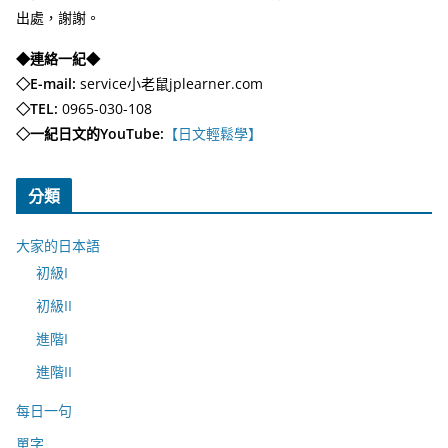
出處，謝謝。
◆連絡一紀◆
◇E-mail:
service小老鼠jplearner.com
◇TEL:
0965-030-108
◇一紀日文的YouTube:
【日文輕鬆學】
分類
大家的日本語
初級I
初級II
進階I
進階II
每日一句
單字