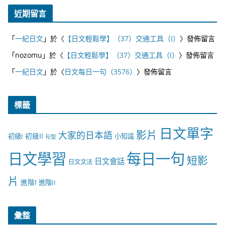
近期留言
「
一紀日文
」於〈
【日文輕鬆學】（37）交通工具（I）
〉發佈留言
「
nozomu
」於〈
【日文輕鬆學】（37）交通工具（I）
〉發佈留言
「
一紀日文
」於〈
日文每日一句（3576）
〉發佈留言
標籤
日文單字
影片
大家的日本語
初級II
初級I
小知識
句型
日文學習
每日一句
短影
日文會話
日文文法
片
進階I
進階II
彙整