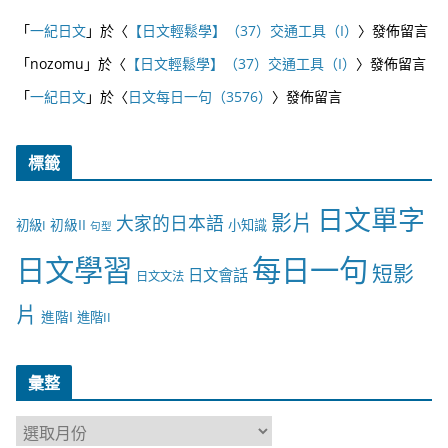
「
一紀日文
」於〈
【日文輕鬆學】（37）交通工具（I）
〉發佈留言
「
nozomu
」於〈
【日文輕鬆學】（37）交通工具（I）
〉發佈留言
「
一紀日文
」於〈
日文每日一句（3576）
〉發佈留言
標籤
日文單字
影片
大家的日本語
初級II
初級I
小知識
句型
日文學習
每日一句
短影
日文會話
日文文法
片
進階I
進階II
彙整
彙