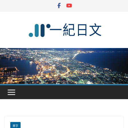
Skip
to
content
單字