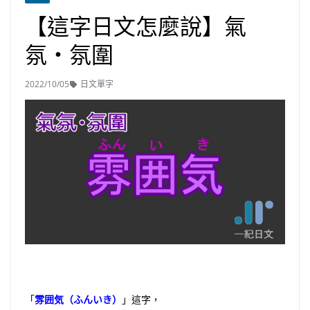
【這字日文怎麼說】氣
氛・氛圍
2022/10/05
日文單字
「
雰囲気（ふんいき）
」這字，