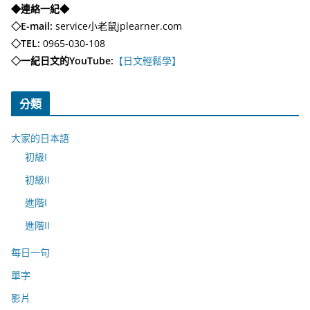
◆連絡一紀◆
◇E-mail:
service小老鼠jplearner.com
◇TEL:
0965-030-108
◇一紀日文的YouTube:
【日文輕鬆學】
分類
大家的日本語
初級I
初級II
進階I
進階II
每日一句
單字
影片