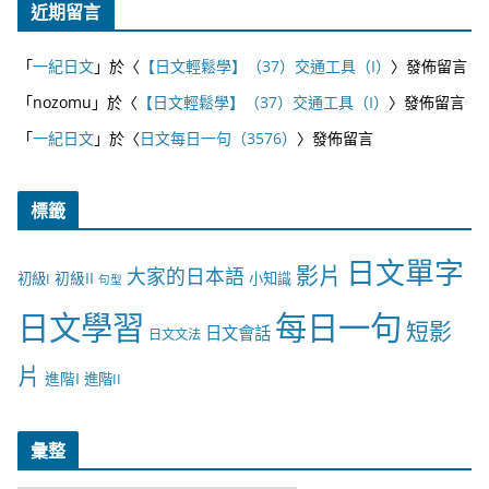
近期留言
「
一紀日文
」於〈
【日文輕鬆學】（37）交通工具（I）
〉發佈留言
「
nozomu
」於〈
【日文輕鬆學】（37）交通工具（I）
〉發佈留言
「
一紀日文
」於〈
日文每日一句（3576）
〉發佈留言
標籤
日文單字
影片
大家的日本語
初級II
初級I
小知識
句型
日文學習
每日一句
短影
日文會話
日文文法
片
進階I
進階II
彙整