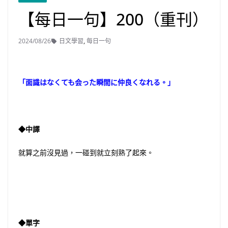
【每日一句】200（重刊）
2024/08/26
日文學習
,
每日一句
「面識はなくても会った瞬間に仲良くなれる。」
◆中譯
就算之前沒見過，一碰到就立刻熟了起來。
◆單字