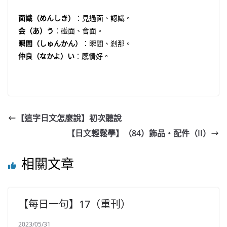
面識（めんしき）
：見過面、認識。
会（あ）う
：碰面、會面。
瞬間（しゅんかん）
：瞬間、剎那。
仲良（なかよ）い
：感情好。
【這字日文怎麼說】初次聽說
【日文輕鬆學】（84）飾品・配件（II）
相關文章
【每日一句】17（重刊）
2023/05/31