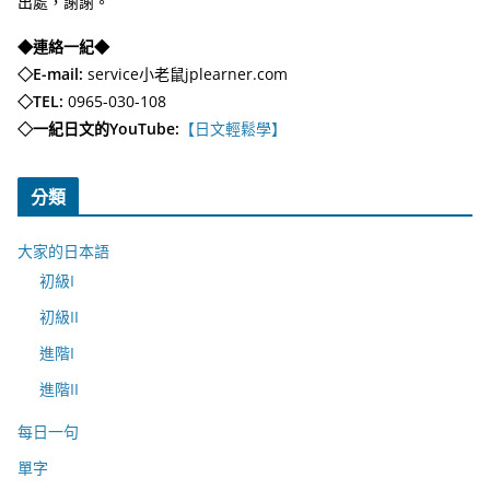
出處，謝謝。
◆連絡一紀◆
◇E-mail:
service小老鼠jplearner.com
◇TEL:
0965-030-108
◇一紀日文的YouTube:
【日文輕鬆學】
分類
大家的日本語
初級I
初級II
進階I
進階II
每日一句
單字