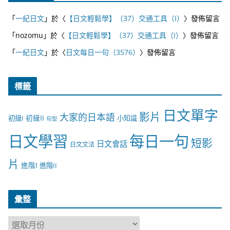
「
一紀日文
」於〈
【日文輕鬆學】（37）交通工具（I）
〉發佈留言
「
nozomu
」於〈
【日文輕鬆學】（37）交通工具（I）
〉發佈留言
「
一紀日文
」於〈
日文每日一句（3576）
〉發佈留言
標籤
日文單字
影片
大家的日本語
初級II
初級I
小知識
句型
日文學習
每日一句
短影
日文會話
日文文法
片
進階I
進階II
彙整
彙