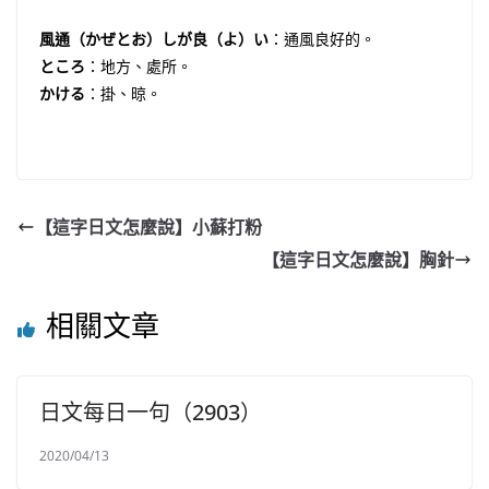
風通（かぜとお）しが良（よ）い
：通風良好的。
ところ
：地方、處所。
かける
：掛、晾。
【這字日文怎麼說】小蘇打粉
【這字日文怎麼說】胸針
相關文章
日文每日一句（2903）
2020/04/13