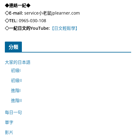
◆連絡一紀◆
◇E-mail:
service小老鼠jplearner.com
◇TEL:
0965-030-108
◇一紀日文的YouTube:
【日文輕鬆學】
分類
大家的日本語
初級I
初級II
進階I
進階II
每日一句
單字
影片