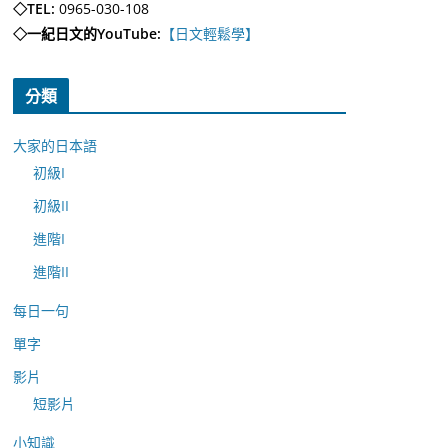
◇TEL:
0965-030-108
◇一紀日文的YouTube:
【日文輕鬆學】
分類
大家的日本語
初級I
初級II
進階I
進階II
每日一句
單字
影片
短影片
小知識