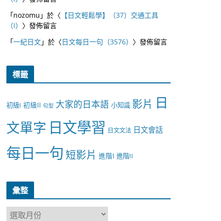
「
nozomu
」於〈
【日文輕鬆學】（37）交通工具
（I）
〉發佈留言
「
一紀日文
」於〈
日文每日一句（3576）
〉發佈留言
標籤
日
影片
大家的日本語
初級II
初級I
小知識
句型
日文學習
文單字
日文會話
日文文法
每日一句
短影片
進階I
進階II
彙整
彙