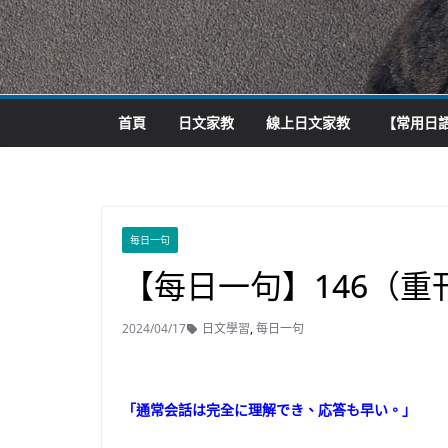
首頁
日文家教
線上日文家教
【常用日語
每日一句
【每日一句】146（重
2024/04/17
日文學習
,
每日一句
「通常会話は完全に理解でき、応答も早い。」