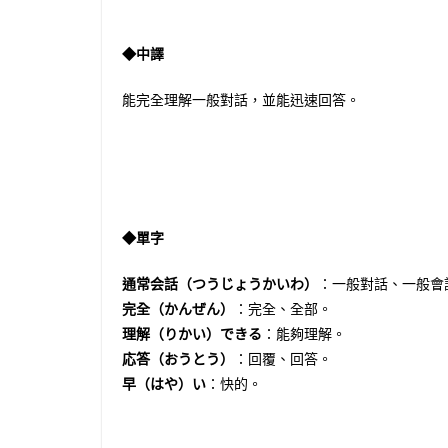
◆中譯
能完全理解一般對話，並能迅速回答。
◆單字
通常会話（つうじょうかいわ）
：一般對話、一般會
完全（かんぜん）
：完全、全部。
理解（りかい）できる
：能夠理解。
応答（おうとう）
：回覆、回答。
早（はや）い
：快的。