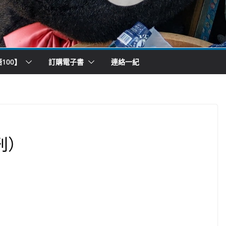
100】
訂購電子書
連絡一紀
刊）