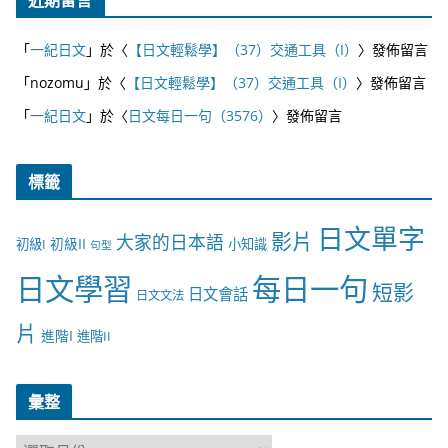
近期留言
「
一紀日文
」於〈
【日文輕鬆學】（37）交通工具（I）
〉發佈留言
「
nozomu
」於〈
【日文輕鬆學】（37）交通工具（I）
〉發佈留言
「
一紀日文
」於〈
日文每日一句（3576）
〉發佈留言
標籤
日文單字
影片
大家的日本語
初級II
初級I
小知識
句型
日文學習
每日一句
短影
日文會話
日文文法
片
進階I
進階II
彙整
彙