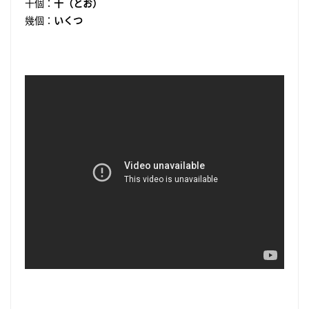
十個：
十（とお）
幾個：
いくつ