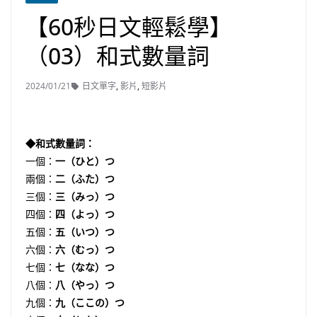
【60秒日文輕鬆學】
（03）和式數量詞
2024/01/21
日文單字
,
影片
,
短影片
◆和式數量詞：
一個：
一（ひと）つ
兩個：
二（ふた）つ
三個：
三（みっ）つ
四個：
四（よっ）つ
五個：
五（いつ）つ
六個：
六（むっ）つ
七個：
七（なな）つ
八個：
八（やっ）つ
九個：
九（ここの）つ