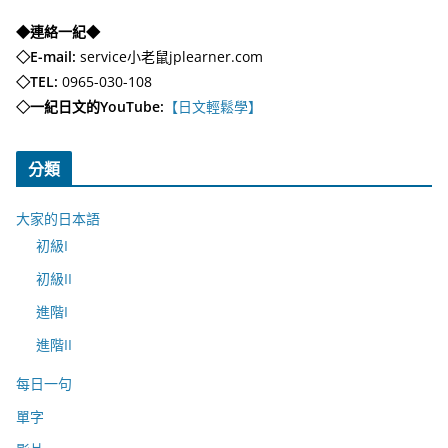
◆連絡一紀◆
◇E-mail:
service小老鼠jplearner.com
◇TEL:
0965-030-108
◇一紀日文的YouTube:
【日文輕鬆學】
分類
大家的日本語
初級I
初級II
進階I
進階II
每日一句
單字