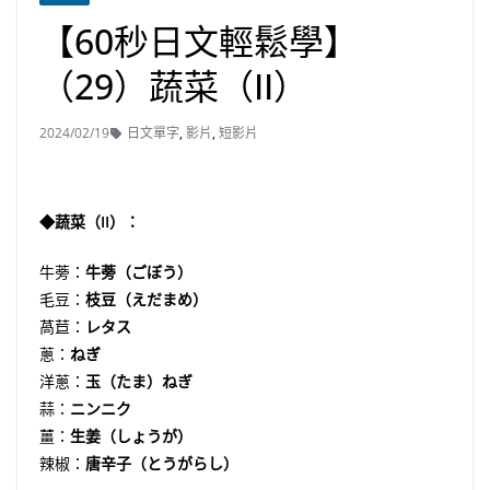
【60秒日文輕鬆學】
（29）蔬菜（II）
2024/02/19
日文單字
,
影片
,
短影片
◆蔬菜（II）：
牛蒡：
牛蒡（ごぼう）
毛豆：
枝豆（えだまめ）
萵苣：
レタス
蔥：
ねぎ
洋蔥：
玉（たま）ねぎ
蒜：
ニンニク
薑：
生姜（しょうが）
辣椒：
唐辛子（とうがらし）