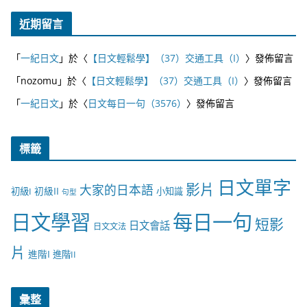
近期留言
「
一紀日文
」於〈
【日文輕鬆學】（37）交通工具（I）
〉發佈留言
「
nozomu
」於〈
【日文輕鬆學】（37）交通工具（I）
〉發佈留言
「
一紀日文
」於〈
日文每日一句（3576）
〉發佈留言
標籤
日文單字
影片
大家的日本語
初級II
初級I
小知識
句型
日文學習
每日一句
短影
日文會話
日文文法
片
進階I
進階II
彙整