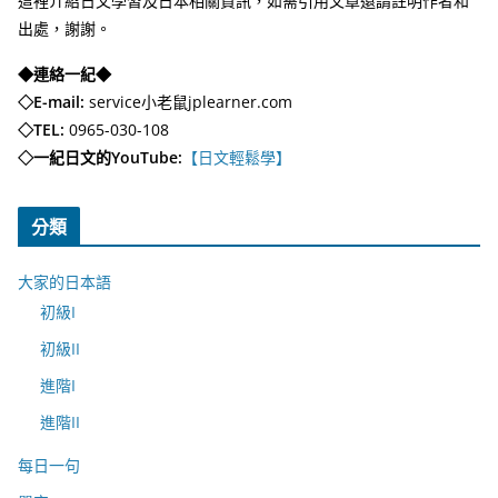
這裡介紹日文學習及日本相關資訊，如需引用文章還請註明作者和
出處，謝謝。
◆連絡一紀◆
◇E-mail:
service小老鼠jplearner.com
◇TEL:
0965-030-108
◇一紀日文的YouTube:
【日文輕鬆學】
分類
大家的日本語
初級I
初級II
進階I
進階II
每日一句