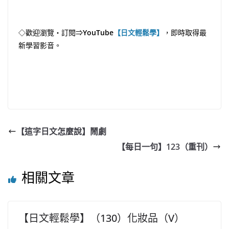
◇歡迎瀏覽・訂閱⇒
YouTube
【日文輕鬆學】
，即時取得最
新學習影音。
【這字日文怎麼說】鬧劇
【每日一句】123（重刊）
相關文章
【日文輕鬆學】（130）化妝品（V）