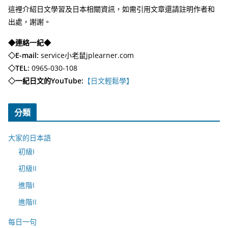
這裡介紹日文學習及日本相關資訊，如需引用文章還請註明作者和
出處，謝謝。
◆連絡一紀◆
◇E-mail:
service小老鼠jplearner.com
◇TEL:
0965-030-108
◇一紀日文的YouTube:
【日文輕鬆學】
分類
大家的日本語
初級I
初級II
進階I
進階II
每日一句