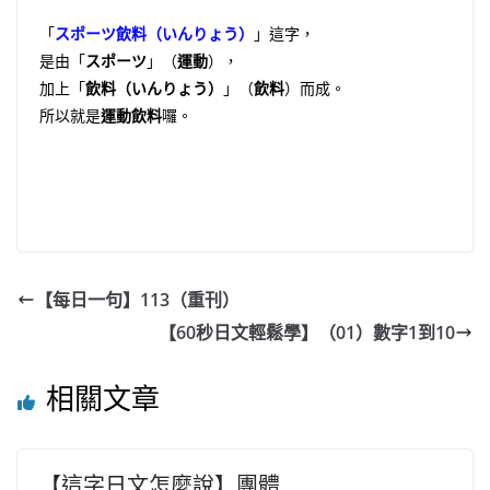
「
スポーツ飲料（いんりょう）
」這字，
是由「
スポーツ
」（
運動
），
加上「
飲料（いんりょう）
」（
飲料
）而成。
所以就是
運動飲料
囉。
【每日一句】113（重刊）
【60秒日文輕鬆學】（01）數字1到10
相關文章
【這字日文怎麼說】團體