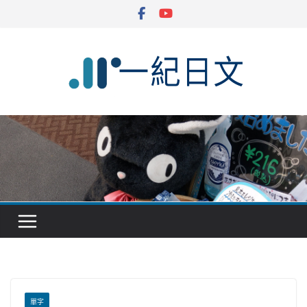
Skip
to
content
單字