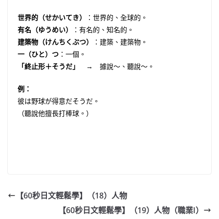
世界的（せかいてき）
：世界的、全球的。
有名（ゆうめい）
：有名的、知名的。
建築物（けんちくぶつ）
：建築、建築物。
一（ひと）つ
：一個。
「終止形＋そうだ」
→ 據說〜、聽說〜。
例：
彼は野球が得意だそうだ。
（聽說他擅長打棒球。）
【60秒日文輕鬆學】（18）人物
【60秒日文輕鬆學】（19）人物（職業I）