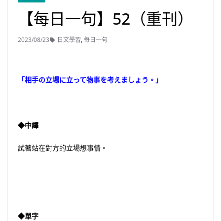
【每日一句】52（重刊）
2023/08/23
日文學習
,
每日一句
「相手の立場に立って物事を考えましょう。」
◆中譯
試著站在對方的立場想事情。
◆單字