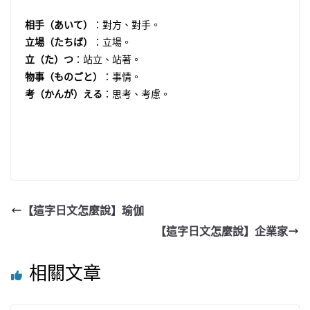
相手（あいて）
：對方、對手。
立場（たちば）
：立場。
立（た）つ
：站立、站著。
物事（ものごと）
：事情。
考（かんが）える
：思考、考慮。
【這字日文怎麼說】瑜伽
【這字日文怎麼說】企業家
相關文章