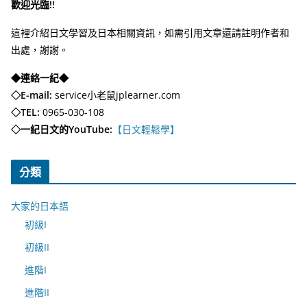
歡迎光臨!!
這裡介紹日文學習及日本相關資訊，如需引用文章還請註明作者和
出處，謝謝。
◆連絡一紀◆
◇E-mail:
service小老鼠jplearner.com
◇TEL:
0965-030-108
◇一紀日文的YouTube:
【日文輕鬆學】
分類
大家的日本語
初級I
初級II
進階I
進階II