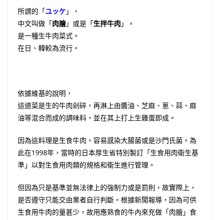
所謂的「
ユッケ
」，
中文叫做「
肉膾
」或是「
生拌牛肉
」。
是一種生牛肉菜式。
在日、韓較為流行。
依據維基的說明，
這道菜是生的牛肉剁碎，再淋上由醬油、芝麻、蔥、蒜、麻
油等混合而成的調味料，並在其上打上生雞蛋即成。
因為這料理是生食牛肉，容易感染大腸菌或是沙門氏菌。為
此在1998年，當時的日本厚生省特別製訂「生食用肉衛生基
準」以對生食用肉類的規格和衛生進行管理。
但因為只是基準並無法律上的強制力或是罰則，故實際上，
是否遵守只能交由業者自行判斷。根據新聞報導，因為可供
生食用牛肉的量甚少，故用應熟食的牛內來充做「肉膾」食