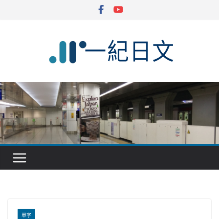
Skip
to
content
單字