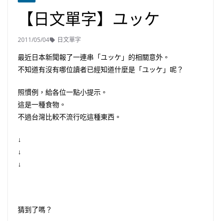
【日文單字】ユッケ
2011/05/04
日文單字
最近日本新聞報了一連串「ユッケ」的相關意外。
不知道有沒有哪位讀者已經知道什麼是「ユッケ」呢？
照慣例，給各位一點小提示。
這是一種食物。
不過台灣比較不流行吃這種東西。
↓
↓
↓
猜到了嗎？