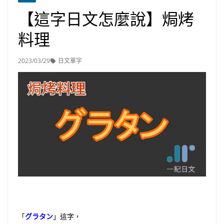
【這字日文怎麼說】焗烤
料理
2023/03/29
日文單字
「
グラタン
」這字，