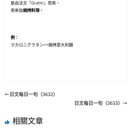
是由法文「Gratin」而來，
用來指
焗烤料理
。
例：
マカロニグラタン=>焗烤意大利麵
日文每日一句（3632）
日文每日一句（3633）
相關文章