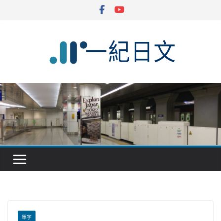
Skip
to
content
單字