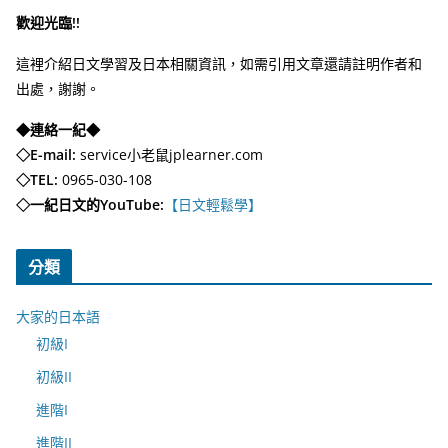
歡迎光臨!!
這裡介紹日文學習及日本相關資訊，如需引用文章還請註明作者和
出處，謝謝。
◆連絡一紀◆
◇E-mail:
service小老鼠jplearner.com
◇TEL:
0965-030-108
◇一紀日文的YouTube:
【日文輕鬆學】
分類
大家的日本語
初級I
初級II
進階I
進階II