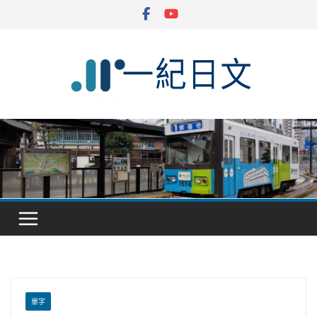
Skip
to
content
單字