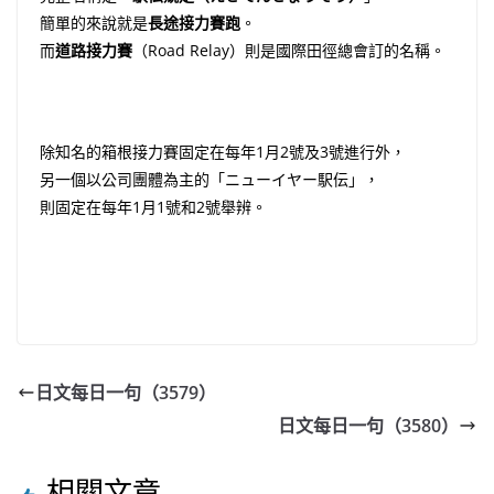
簡單的來說就是
長途接力賽跑
。
而
道路接力賽
（Road Relay）則是國際田徑總會訂的名稱。
除知名的箱根接力賽固定在每年1月2號及3號進行外，
另一個以公司團體為主的「ニューイヤー駅伝」，
則固定在每年1月1號和2號舉辨。
日文每日一句（3579）
日文每日一句（3580）
相關文章