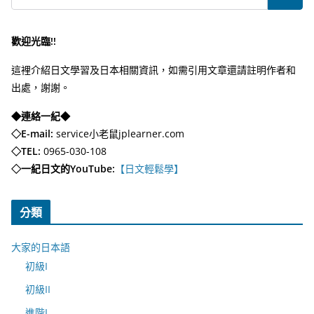
歡迎光臨!!
這裡介紹日文學習及日本相關資訊，如需引用文章還請註明作者和
出處，謝謝。
◆連絡一紀◆
◇E-mail:
service小老鼠jplearner.com
◇TEL:
0965-030-108
◇一紀日文的YouTube:
【日文輕鬆學】
分類
大家的日本語
初級I
初級II
進階I