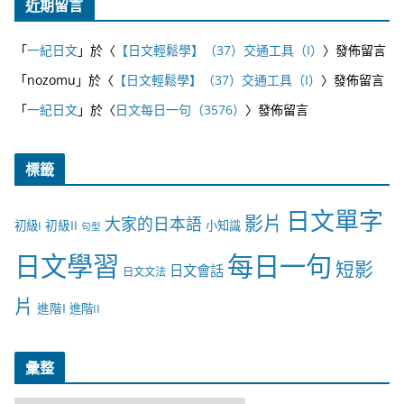
近期留言
「
一紀日文
」於〈
【日文輕鬆學】（37）交通工具（I）
〉發佈留言
「
nozomu
」於〈
【日文輕鬆學】（37）交通工具（I）
〉發佈留言
「
一紀日文
」於〈
日文每日一句（3576）
〉發佈留言
標籤
日文單字
影片
大家的日本語
初級II
初級I
小知識
句型
日文學習
每日一句
短影
日文會話
日文文法
片
進階I
進階II
彙整