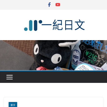
Skip
to
content
單字