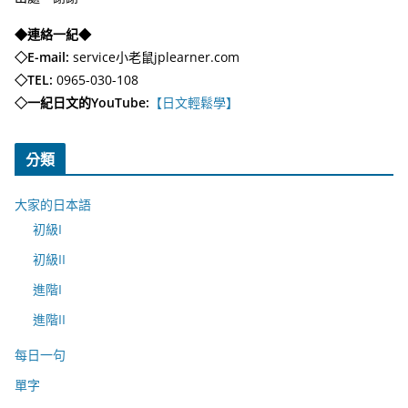
◆連絡一紀◆
◇E-mail:
service小老鼠jplearner.com
◇TEL:
0965-030-108
◇一紀日文的YouTube:
【日文輕鬆學】
分類
大家的日本語
初級I
初級II
進階I
進階II
每日一句
單字