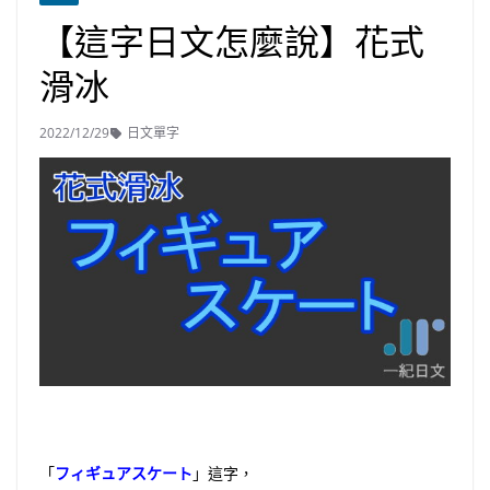
【這字日文怎麼說】花式
滑冰
2022/12/29
日文單字
「
フィギュアスケート
」這字，