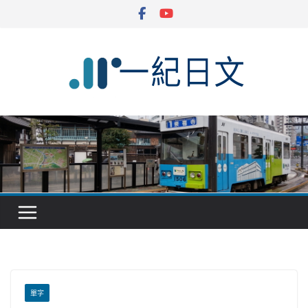
Skip
to
content
單字