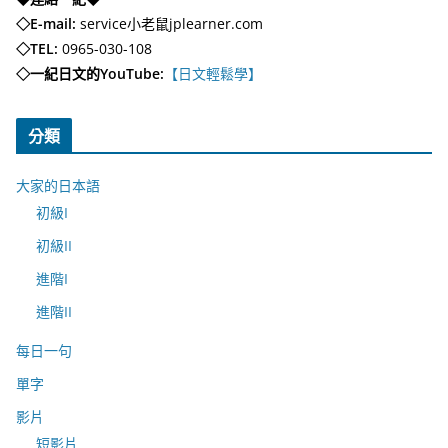
◇E-mail:
service小老鼠jplearner.com
◇TEL:
0965-030-108
◇一紀日文的YouTube:
【日文輕鬆學】
分類
大家的日本語
初級I
初級II
進階I
進階II
每日一句
單字
影片
短影片