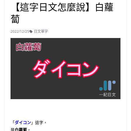
【這字日文怎麼說】白蘿
蔔
2022/12/25
日文單字
「
ダイコン
」這字，
是
白蘿蔔
，