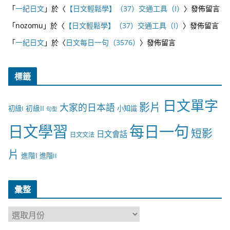
「
一紀日文
」於〈
【日文輕鬆學】（37）交通工具（I）
〉發佈留言
「
nozomu
」於〈
【日文輕鬆學】（37）交通工具（I）
〉發佈留言
「
一紀日文
」於〈
日文每日一句（3576）
〉發佈留言
標籤
日文單字
影片
大家的日本語
初級II
初級I
小知識
句型
日文學習
每日一句
短影
日文會話
日文文法
片
進階I
進階II
彙整
彙
整