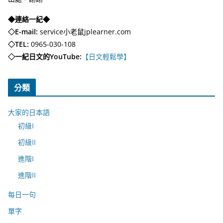
◆連絡一紀◆
◇E-mail:
service小老鼠jplearner.com
◇TEL:
0965-030-108
◇一紀日文的YouTube:
【日文輕鬆學】
分類
大家的日本語
初級I
初級II
進階I
進階II
每日一句
單字