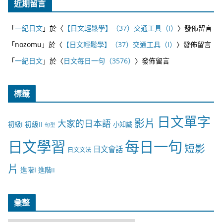
近期留言
「
一紀日文
」於〈
【日文輕鬆學】（37）交通工具（I）
〉發佈留言
「
nozomu
」於〈
【日文輕鬆學】（37）交通工具（I）
〉發佈留言
「
一紀日文
」於〈
日文每日一句（3576）
〉發佈留言
標籤
日文單字
影片
大家的日本語
初級II
初級I
小知識
句型
日文學習
每日一句
短影
日文會話
日文文法
片
進階I
進階II
彙整