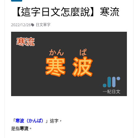
【這字日文怎麼說】寒流
2022/12/26
日文單字
「
寒波（かんぱ）
」這字，
是指
寒流
。