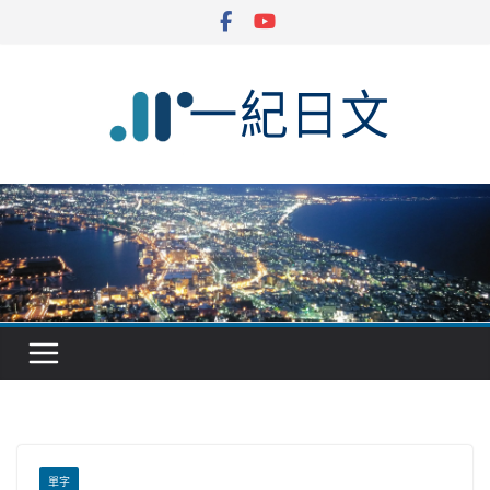
Skip
to
content
單字