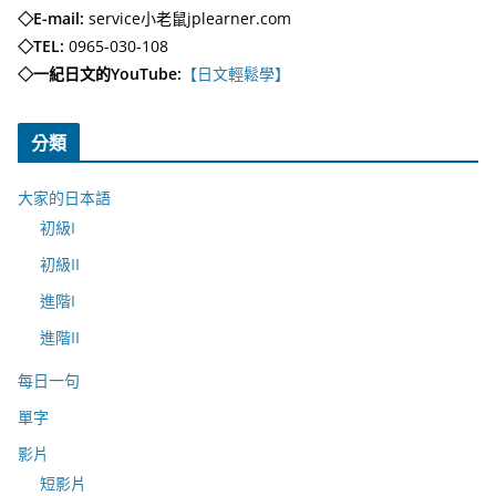
◇E-mail:
service小老鼠jplearner.com
◇TEL:
0965-030-108
◇一紀日文的YouTube:
【日文輕鬆學】
分類
大家的日本語
初級I
初級II
進階I
進階II
每日一句
單字
影片
短影片