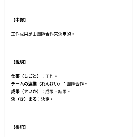
【中譯】
工作成果是由團隊合作來決定的。
【說明】
仕事（しごと）
：工作。
チームの連携（れんけい）
：團隊合作。
成果（せいか）
：成果、結果。
決（き）まる
：決定。
【後記】