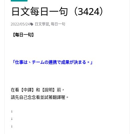
日文每日一句（3424）
2022/05/24
日文學習
,
每日一句
【每日一句】
「仕事は、チームの連携で成果が決まる。」
在看【中譯】和【說明】前，
請先自己念念看並試著翻譯喔。
↓
↓
↓