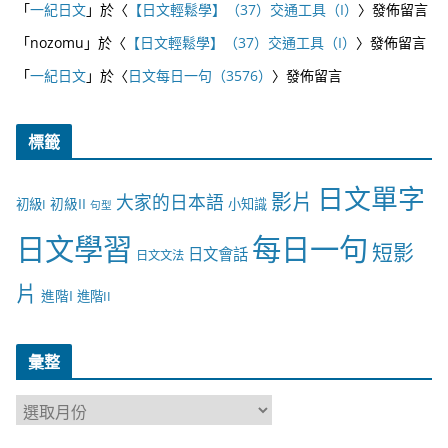
「
一紀日文
」於〈
【日文輕鬆學】（37）交通工具（I）
〉發佈留言
「
nozomu
」於〈
【日文輕鬆學】（37）交通工具（I）
〉發佈留言
「
一紀日文
」於〈
日文每日一句（3576）
〉發佈留言
標籤
日文單字
影片
大家的日本語
初級II
初級I
小知識
句型
日文學習
每日一句
短影
日文會話
日文文法
片
進階I
進階II
彙整
彙
整