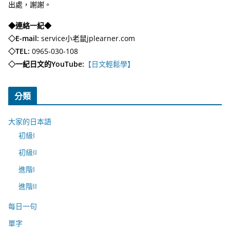
出處，謝謝。
◆連絡一紀◆
◇E-mail:
service小老鼠jplearner.com
◇TEL:
0965-030-108
◇一紀日文的YouTube:
【日文輕鬆學】
分類
大家的日本語
初級I
初級II
進階I
進階II
每日一句
單字