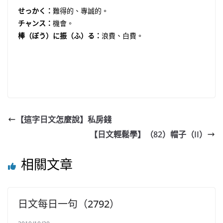
せっかく：
難得的、專誠的。
チャンス：
機會。
棒（ぼう）に振（ふ）る：
浪費、白費。
【這字日文怎麼說】私房錢
【日文輕鬆學】（82）帽子（II）
相關文章
日文每日一句（2792）