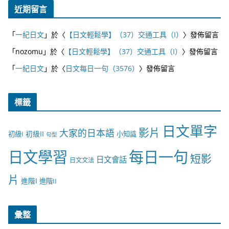
近期留言
「
一紀日文
」於〈
【日文輕鬆學】（37）交通工具（I）
〉發佈留言
「
nozomu
」於〈
【日文輕鬆學】（37）交通工具（I）
〉發佈留言
「
一紀日文
」於〈
日文每日一句（3576）
〉發佈留言
標籤
日文單字
影片
大家的日本語
初級II
初級I
小知識
句型
日文學習
每日一句
短影
日文會話
日文文法
片
進階I
進階II
彙整