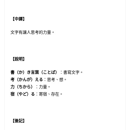
【中譯】
文字有讓人思考的力量。
【說明】
書（か）き言葉（ことば）
：書寫文字。
考（かんが）える
：思考、想。
力（ちから）
：力量。
宿（やど）る
：寄宿、存在。
【後記】