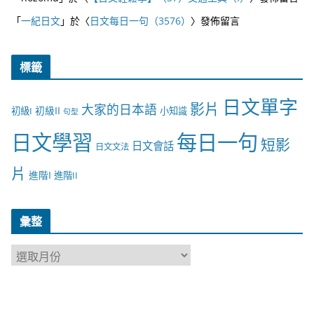
「
一紀日文
」於〈
日文每日一句（3576）
〉發佈留言
標籤
日文單字
影片
大家的日本語
初級II
初級I
小知識
句型
日文學習
每日一句
短影
日文會話
日文文法
片
進階I
進階II
彙整
彙
整