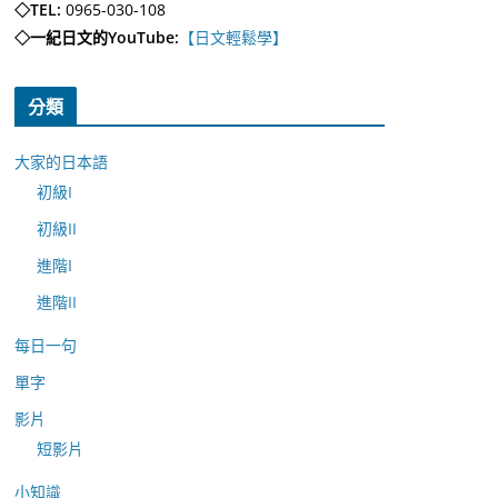
◇TEL:
0965-030-108
◇一紀日文的YouTube:
【日文輕鬆學】
分類
大家的日本語
初級I
初級II
進階I
進階II
每日一句
單字
影片
短影片
小知識