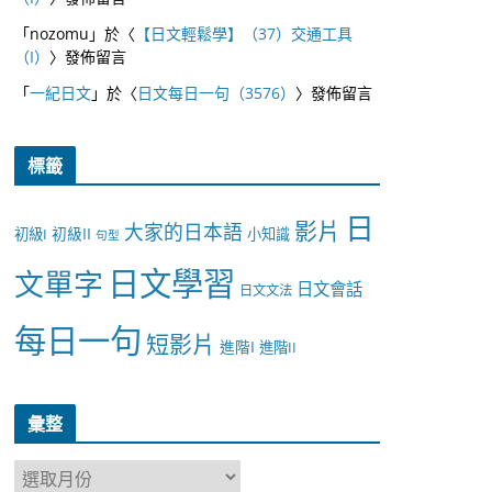
「
nozomu
」於〈
【日文輕鬆學】（37）交通工具
（I）
〉發佈留言
「
一紀日文
」於〈
日文每日一句（3576）
〉發佈留言
標籤
日
影片
大家的日本語
初級II
初級I
小知識
句型
日文學習
文單字
日文會話
日文文法
每日一句
短影片
進階I
進階II
彙整
彙