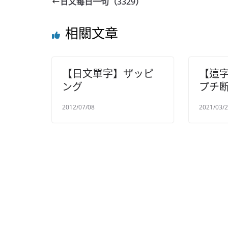
日文每日一句（3329）
相關文章
【日文單字】ザッピ
【這
ング
プチ
2012/07/08
2021/03/