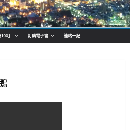
100】
訂購電子書
連絡一紀
鵝