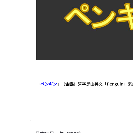
「
ペンギン
」（
企鵝
）這字是由英文「
Penguin
」來