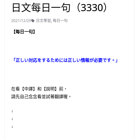
日文每日一句（3330）
2021/12/29
日文學習
,
每日一句
【每日一句】
「正しい対応をするためには正しい情報が必要です。」
在看【中譯】和【說明】前，
請先自己念念看並試著翻譯喔。
↓
↓
↓