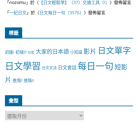
「
nozomu
」於〈
【日文輕鬆學】（37）交通工具（I）
〉發佈留言
「
一紀日文
」於〈
日文每日一句（3576）
〉發佈留言
標籤
日文單字
影片
大家的日本語
初級II
初級I
小知識
句型
日文學習
每日一句
短影
日文會話
日文文法
片
進階I
進階II
彙整
彙
整