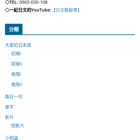
◇TEL:
0965-030-108
◇一紀日文的YouTube:
【日文輕鬆學】
分類
大家的日本語
初級I
初級II
進階I
進階II
每日一句
單字
影片
短影片
小知識