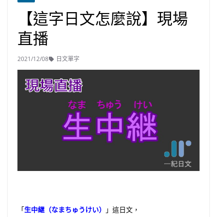
【這字日文怎麼說】現場
直播
2021/12/08
日文單字
「
生中継（なまちゅうけい）
」這日文，