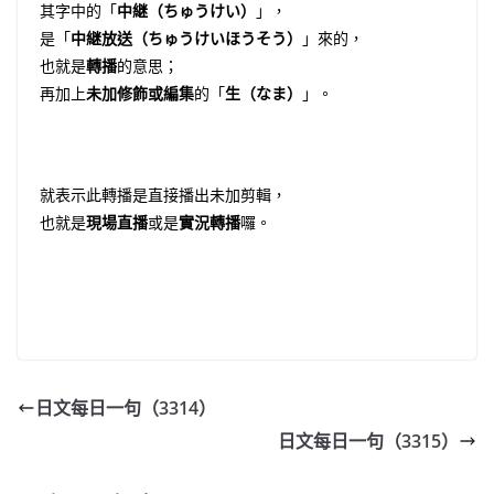
其字中的「
中継（ちゅうけい）
」，
是「
中継放送（ちゅうけいほうそう）
」來的，
也就是
轉播
的意思；
再加上
未加修飾或編集
的「
生（なま）
」。
就表示此轉播是直接播出未加剪輯，
也就是
現場直播
或是
實況轉播
囉。
日文每日一句（3314）
日文每日一句（3315）