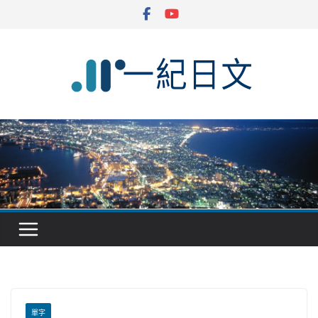
Skip
to
content
單字