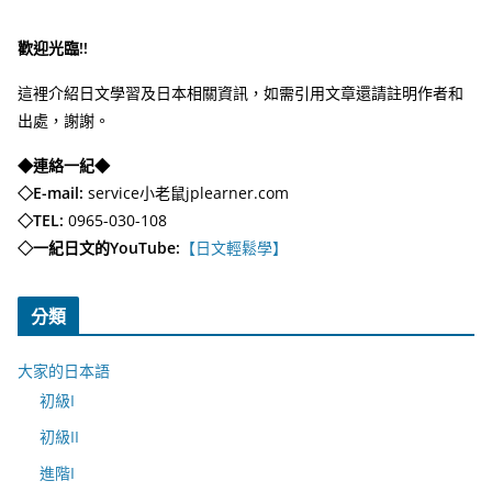
歡迎光臨!!
這裡介紹日文學習及日本相關資訊，如需引用文章還請註明作者和
出處，謝謝。
◆連絡一紀◆
◇E-mail:
service小老鼠jplearner.com
◇TEL:
0965-030-108
◇一紀日文的YouTube:
【日文輕鬆學】
分類
大家的日本語
初級I
初級II
進階I