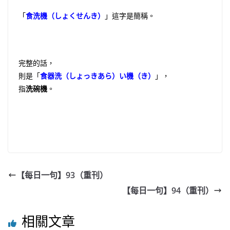
「
食洗機（しょくせんき）
」這字是簡稱。
完整的話，
則是「
食器洗（しょっきあら）い機（き）
」，
指
洗碗機
。
【每日一句】93（重刊）
【每日一句】94（重刊）
相關文章