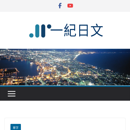
Skip
to
content
單字