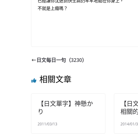
已經讓你沈迷到快生病仍牢牢地黏在你身上，
不就是上癮嗎？
日文每日一句（3230）
相關文章
【日文單字】神懸か
【日
り
相關
2011/03/13
2014/01/