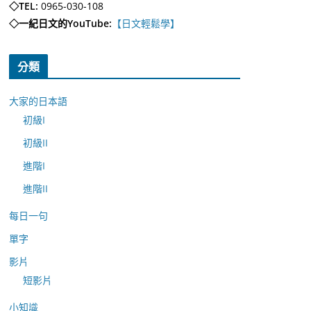
◇TEL:
0965-030-108
◇一紀日文的YouTube:
【日文輕鬆學】
分類
大家的日本語
初級I
初級II
進階I
進階II
每日一句
單字
影片
短影片
小知識