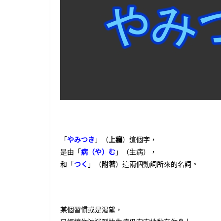
「
やみつき
」（
上癮
）這個字，
是由「
病（や）む
」（生病），
和「
つく
」（
附著
）這兩個動詞所來的名詞。
某個習慣或是渴望，