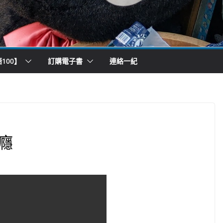
100】
訂購電子書
連絡一紀
癮