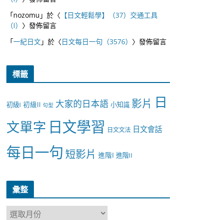
「
nozomu
」於〈
【日文輕鬆學】（37）交通工具
（I）
〉發佈留言
「
一紀日文
」於〈
日文每日一句（3576）
〉發佈留言
標籤
日
影片
大家的日本語
初級II
初級I
小知識
句型
日文學習
文單字
日文會話
日文文法
每日一句
短影片
進階I
進階II
彙整
彙