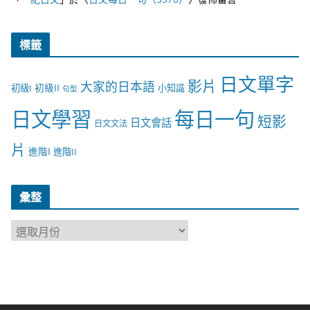
標籤
日文單字
影片
大家的日本語
初級II
初級I
小知識
句型
日文學習
每日一句
短影
日文會話
日文文法
片
進階I
進階II
彙整
彙
整