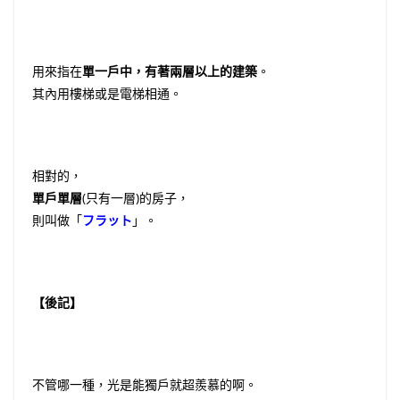
用來指在
單一戶中，有著兩層以上的建築
。
其內用樓梯或是電梯相通。
相對的，
單戶單層
(只有一層)的房子，
則叫做「
フラット
」。
【後記】
不管哪一種，光是能獨戶就超羨慕的啊。