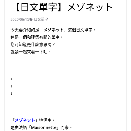
【日文單字】メゾネット
2020/06/15
日文單字
今天要介紹的是「
メゾネット
」這個日文單字。
這是一個和建築有關的單字，
您可知道是什麼意思嗎？
就請一起來看一下吧。
↓
↓
↓
「
メゾネット
」這個字，
是由法語「
Maisonnette
」而來。