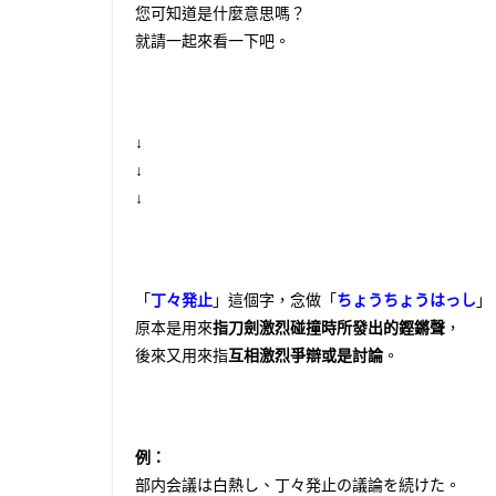
您可知道是什麼意思嗎？
就請一起來看一下吧。
↓
↓
↓
「
丁々発止
」這個字，念做「
ちょうちょうはっし
」
原本是用來
指刀劍激烈碰撞時所發出的鏗鏘聲
，
後來又用來指
互相激烈爭辯或是討論
。
例：
部内会議は白熱し、丁々発止の議論を続けた。