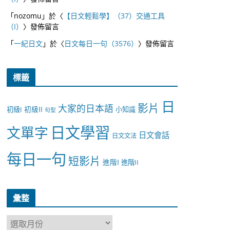
「
nozomu
」於〈
【日文輕鬆學】（37）交通工具
（I）
〉發佈留言
「
一紀日文
」於〈
日文每日一句（3576）
〉發佈留言
標籤
日
影片
大家的日本語
初級II
初級I
小知識
句型
日文學習
文單字
日文會話
日文文法
每日一句
短影片
進階I
進階II
彙整
彙