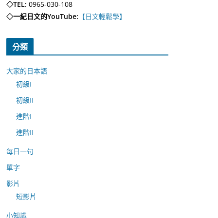
◇TEL:
0965-030-108
◇一紀日文的YouTube:
【日文輕鬆學】
分類
大家的日本語
初級I
初級II
進階I
進階II
每日一句
單字
影片
短影片
小知識