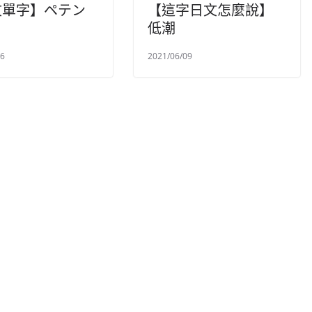
文單字】ペテン
【這字日文怎麼說】
低潮
06
2021/06/09