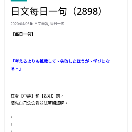
日文每日一句（2898）
2020/04/06
日文學習
,
每日一句
【每日一句】
「考えるよりも挑戦して、失敗したほうが、学びにな
る。」
在看【中譯】和【說明】前，
請先自己念念看並試著翻譯喔。
↓
↓
↓