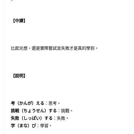
【中譯】
比起光想，還是實際嘗試並失敗才是真的學到。
【說明】
考（かんが）える
：思考。
挑戦（ちょうせん）する
：挑戰。
失敗（しっぱい）する
：失敗。
学（まな）び
：學習。