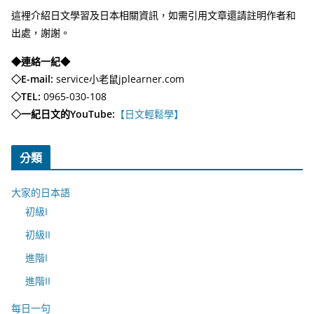
這裡介紹日文學習及日本相關資訊，如需引用文章還請註明作者和
出處，謝謝。
◆連絡一紀◆
◇E-mail:
service小老鼠jplearner.com
◇TEL:
0965-030-108
◇一紀日文的YouTube:
【日文輕鬆學】
分類
大家的日本語
初級I
初級II
進階I
進階II
每日一句