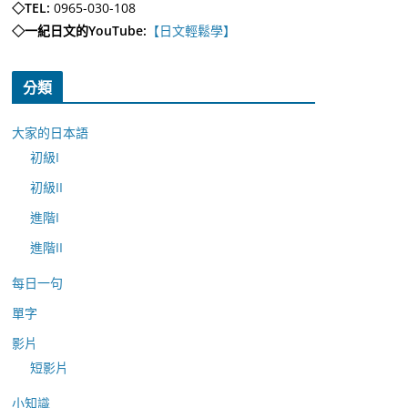
◇TEL:
0965-030-108
◇一紀日文的YouTube:
【日文輕鬆學】
分類
大家的日本語
初級I
初級II
進階I
進階II
每日一句
單字
影片
短影片
小知識