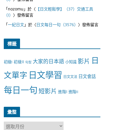
「
nozomu
」於〈
【日文輕鬆學】（37）交通工具
（I）
〉發佈留言
「
一紀日文
」於〈
日文每日一句（3576）
〉發佈留言
標籤
日
影片
大家的日本語
初級II
初級I
小知識
句型
日文學習
文單字
日文會話
日文文法
每日一句
短影片
進階I
進階II
彙整
彙