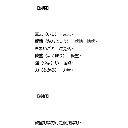
【說明】
意志（いし）
：意志。
感情（かんじょう）
：感情、情感。
きれいごと
：漂亮話。
欲望（よくぼう）
：欲望。
強（つよ）い
：強的。
力（ちから）
：力量。
【後記】
欲望的驅力可是很強悍的。