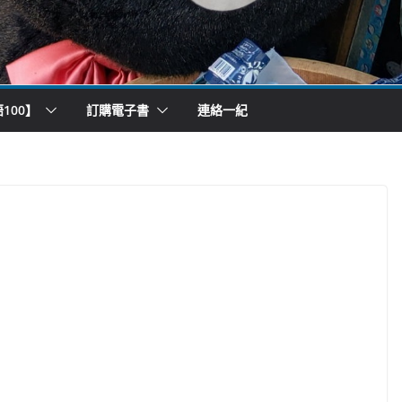
100】
訂購電子書
連絡一紀
）