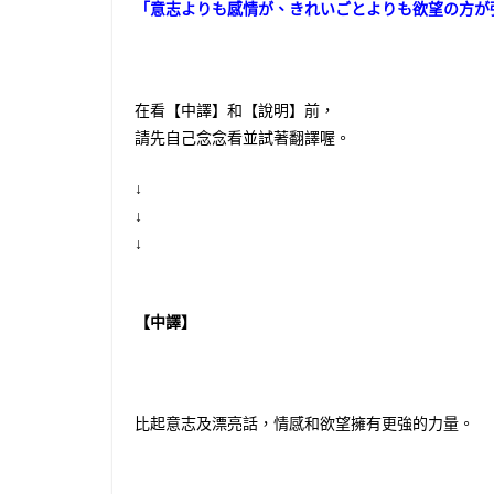
「意志よりも感情が、きれいごとよりも欲望の方が
在看【中譯】和【說明】前，
請先自己念念看並試著翻譯喔。
↓
↓
↓
【中譯】
比起意志及漂亮話，情感和欲望擁有更強的力量。