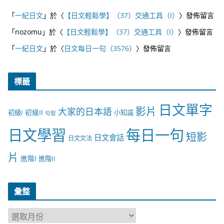
「
一紀日文
」於〈
【日文輕鬆學】（37）交通工具（I）
〉發佈留言
「
nozomu
」於〈
【日文輕鬆學】（37）交通工具（I）
〉發佈留言
「
一紀日文
」於〈
日文每日一句（3576）
〉發佈留言
標籤
日文單字
影片
大家的日本語
初級II
初級I
小知識
句型
日文學習
每日一句
短影
日文會話
日文文法
片
進階I
進階II
彙整
彙