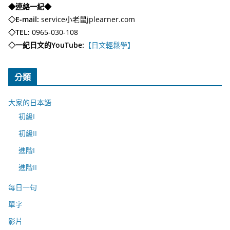
◆連絡一紀◆
◇E-mail:
service小老鼠jplearner.com
◇TEL:
0965-030-108
◇一紀日文的YouTube:
【日文輕鬆學】
分類
大家的日本語
初級I
初級II
進階I
進階II
每日一句
單字
影片