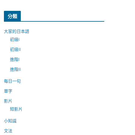
分類
大家的日本語
初級I
初級II
進階I
進階II
每日一句
單字
影片
短影片
小知識
文法