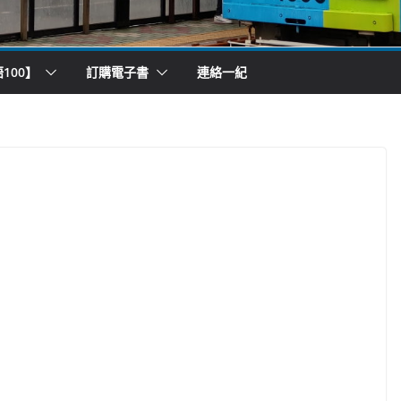
100】
訂購電子書
連絡一紀
）