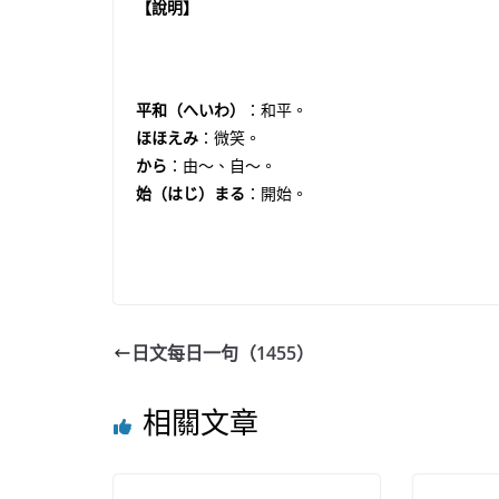
【說明】
平和（へいわ）
：和平。
ほほえみ
：微笑。
から
：由〜、自〜。
始（はじ）まる
：開始。
日文每日一句（1455）
相關文章