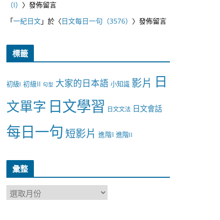
（I）
〉發佈留言
「
一紀日文
」於〈
日文每日一句（3576）
〉發佈留言
標籤
日
影片
大家的日本語
初級II
初級I
小知識
句型
日文學習
文單字
日文會話
日文文法
每日一句
短影片
進階I
進階II
彙整
彙
整