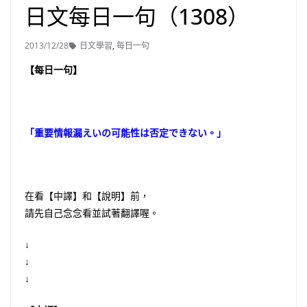
日文每日一句（1308）
2013/12/28
日文學習
,
每日一句
【每日一句】
「重要情報漏えいの可能性は否定できない。」
在看【中譯】和【說明】前，
請先自己念念看並試著翻譯喔。
↓
↓
↓