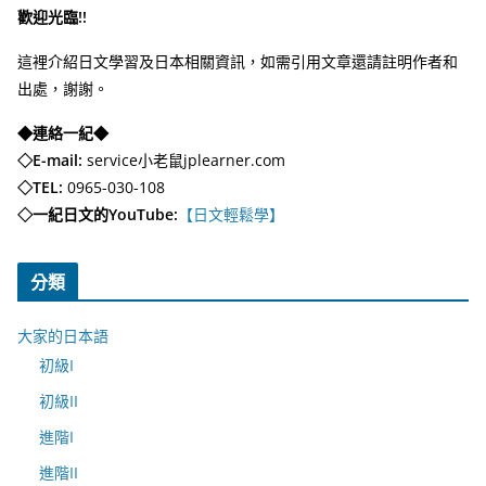
歡迎光臨!!
這裡介紹日文學習及日本相關資訊，如需引用文章還請註明作者和
出處，謝謝。
◆連絡一紀◆
◇E-mail:
service小老鼠jplearner.com
◇TEL:
0965-030-108
◇一紀日文的YouTube:
【日文輕鬆學】
分類
大家的日本語
初級I
初級II
進階I
進階II