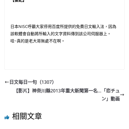
日本NISC呼籲大家停用百度所提供的免費日文輸入法，因為
該軟體會自動將所輸入的文字資料傳到該公司伺服器上。
哇~真的是老大哥無處不在啊。
日文每日一句（1307）
【影片】神奈川縣2013年重大新聞第一名…「恋チュ
ン」動画
相關文章