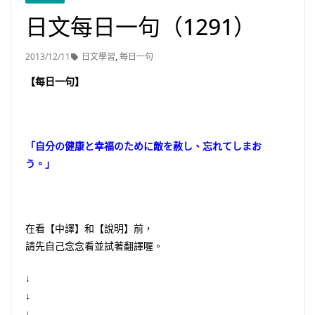
日文每日一句（1291）
2013/12/11
日文學習
,
每日一句
【每日一句】
「自分の健康と幸福のために敵を赦し、忘れてしまお
う。」
在看【中譯】和【說明】前，
請先自己念念看並試著翻譯喔。
↓
↓
↓