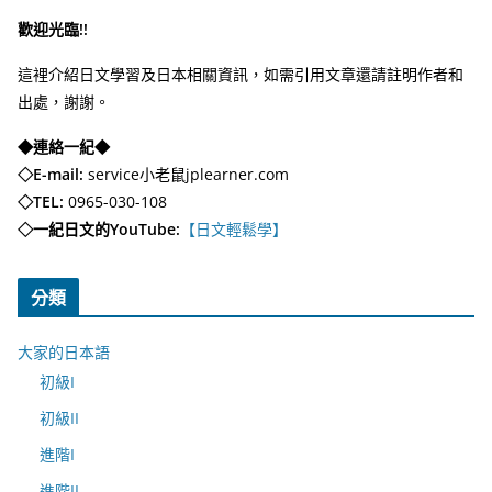
歡迎光臨!!
這裡介紹日文學習及日本相關資訊，如需引用文章還請註明作者和
出處，謝謝。
◆連絡一紀◆
◇E-mail:
service小老鼠jplearner.com
◇TEL:
0965-030-108
◇一紀日文的YouTube:
【日文輕鬆學】
分類
大家的日本語
初級I
初級II
進階I
進階II