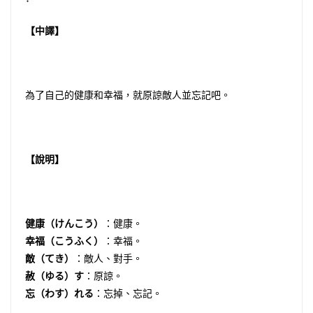
【中譯】
為了自己的健康和幸福，就原諒敵人並忘記吧。
【說明】
健康（けんこう）
：健康。
幸福（こうふく）
：幸福。
敵（てき）
：敵人、對手。
赦（ゆる）す
：原諒。
忘（わす）れる
：忘掉、忘記。