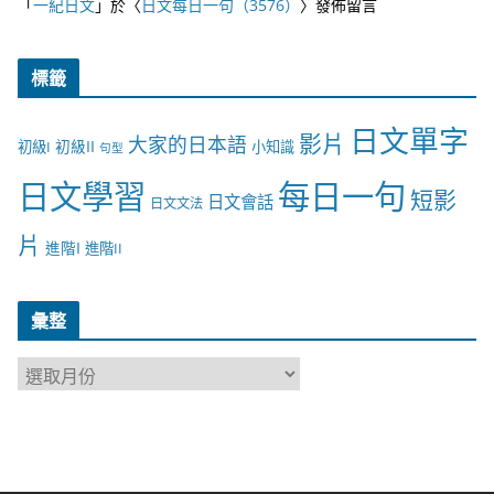
「
一紀日文
」於〈
日文每日一句（3576）
〉發佈留言
標籤
日文單字
影片
大家的日本語
初級II
初級I
小知識
句型
日文學習
每日一句
短影
日文會話
日文文法
片
進階I
進階II
彙整
彙
整