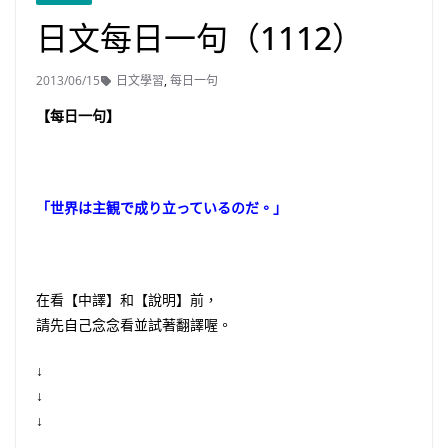
日文每日一句（1112）
2013/06/15
日文學習
,
每日一句
【每日一句】
「世界は主観で成り立っているのだ。」
在看【中譯】和【說明】前，
請先自己念念看並試著翻譯喔。
↓
↓
↓