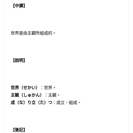
【中譯】
世界是由主觀所組成的。
【說明】
世界（せかい）
：世界。
主観（しゅかん）
：主觀。
成（な）り立（た）つ
：成立、組成。
【後記】