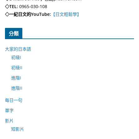
◇TEL:
0965-030-108
◇一紀日文的YouTube:
【日文輕鬆學】
分類
大家的日本語
初級I
初級II
進階I
進階II
每日一句
單字
影片
短影片