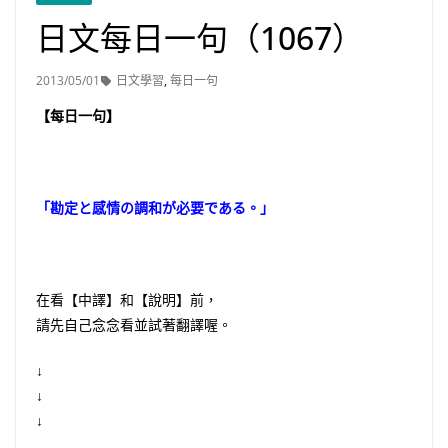
日文每日一句（1067）
2013/05/01
日文學習
,
每日一句
【每日一句】
「勘定と感情の調和が必要である。」
在看【中譯】和【說明】前，
請先自己念念看並試著翻譯喔。
↓
↓
↓