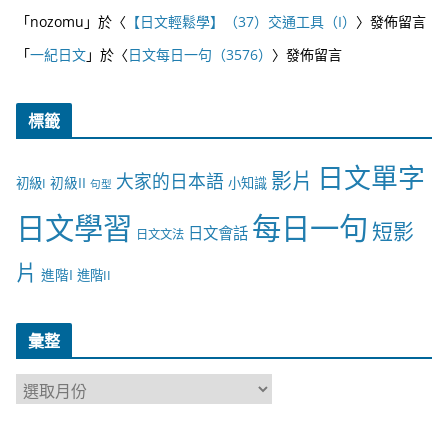
「
nozomu
」於〈
【日文輕鬆學】（37）交通工具（I）
〉發佈留言
「
一紀日文
」於〈
日文每日一句（3576）
〉發佈留言
標籤
日文單字
影片
大家的日本語
初級II
初級I
小知識
句型
日文學習
每日一句
短影
日文會話
日文文法
片
進階I
進階II
彙整
彙
整