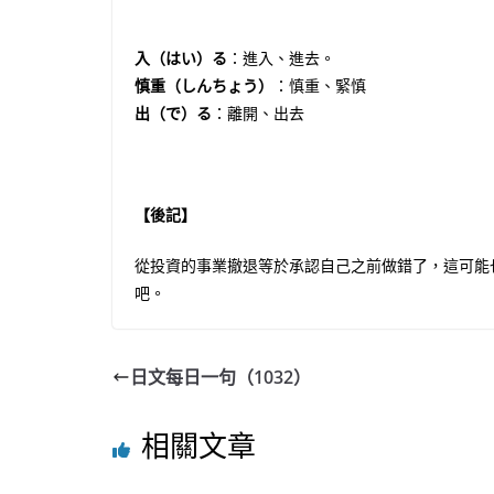
入（はい）る
：進入、進去。
慎重（しんちょう）
：慎重、緊慎
出（で）る
：離開、出去
【後記】
從投資的事業撤退等於承認自己之前做錯了，這可能
吧。
日文每日一句（1032）
相關文章