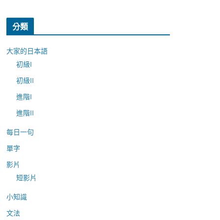
分類
大家的日本語
初級I
初級II
進階I
進階II
每日一句
單字
影片
短影片
小知識
文法