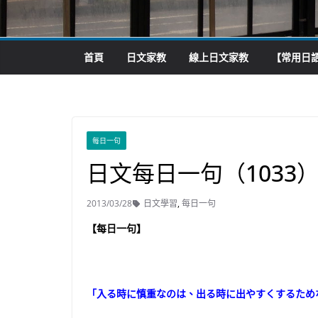
首頁
日文家教
線上日文家教
【常用日語
每日一句
日文每日一句（1033
2013/03/28
日文學習
,
每日一句
【每日一句】
「入る時に慎重なのは、出る時に出やすくするため