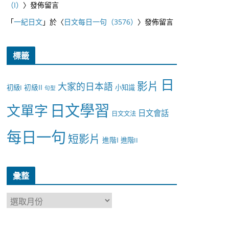
（I）
〉發佈留言
「
一紀日文
」於〈
日文每日一句（3576）
〉發佈留言
標籤
日
影片
大家的日本語
初級II
初級I
小知識
句型
日文學習
文單字
日文會話
日文文法
每日一句
短影片
進階I
進階II
彙整
彙
整