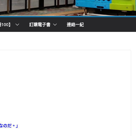
100】
訂購電子書
連絡一紀
）
なのだ。」