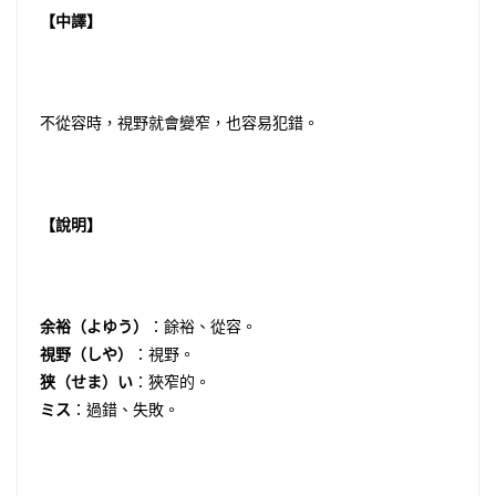
【中譯】
不從容時，視野就會變窄，也容易犯錯。
【說明】
余裕（よゆう）
：餘裕、從容。
視野（しや）
：視野。
狭（せま）い
：狹窄的。
ミス
：過錯、失敗。