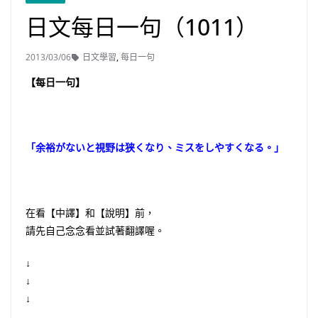
日文每日一句（1011）
2013/03/06
日文學習
,
每日一句
【每日一句】
「余裕がないと視野は狭くなり、ミスをしやすくなる。」
在看【中譯】和【說明】前，
請先自己念念看並試著翻譯喔。
↓
↓
↓