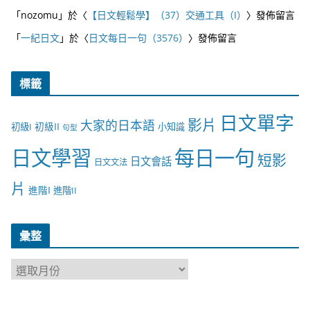
「
nozomu
」於〈
【日文輕鬆學】（37）交通工具（I）
〉發佈留言
「
一紀日文
」於〈
日文每日一句（3576）
〉發佈留言
標籤
日文單字
影片
大家的日本語
初級II
初級I
小知識
句型
日文學習
每日一句
短影
日文會話
日文文法
片
進階I
進階II
彙整
彙
整