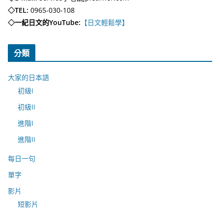
◇TEL:
0965-030-108
◇一紀日文的YouTube:
【日文輕鬆學】
分類
大家的日本語
初級I
初級II
進階I
進階II
每日一句
單字
影片
短影片