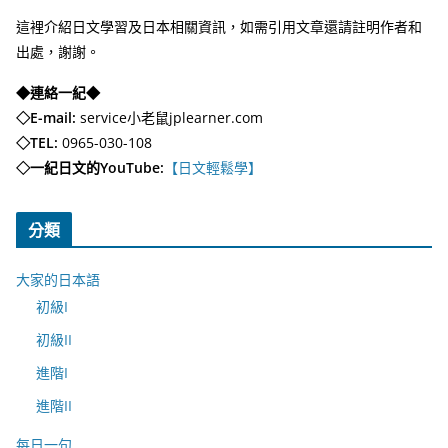
這裡介紹日文學習及日本相關資訊，如需引用文章還請註明作者和
出處，謝謝。
◆連絡一紀◆
◇E-mail:
service小老鼠jplearner.com
◇TEL:
0965-030-108
◇一紀日文的YouTube:
【日文輕鬆學】
分類
大家的日本語
初級I
初級II
進階I
進階II
每日一句