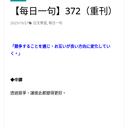
【每日一句】372（重刊）
2025/10/27
日文學習
,
每日一句
「競争することを通じ、お互いが良い方向に変化してい
く。」
◆中譯
透過競爭，讓彼此都變得更好。