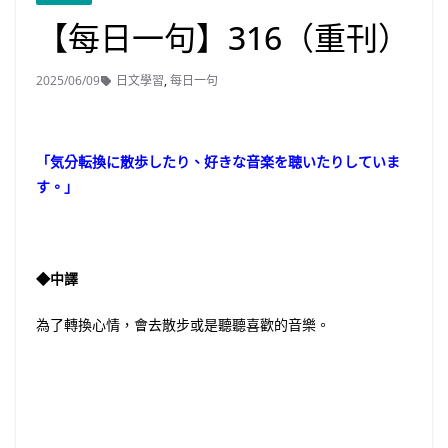
【每日一句】316（重刊）
2025/06/09
日文學習
,
每日一句
「気分転換に散歩したり、好きな音楽を聴いたりしていま
す。」
◆中譯
為了轉換心情，會去散步或是聽聽喜歡的音樂。