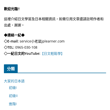
歡迎光臨!!
這裡介紹日文學習及日本相關資訊，如需引用文章還請註明作者和
出處，謝謝。
◆連絡一紀◆
◇E-mail:
service小老鼠jplearner.com
◇TEL:
0965-030-108
◇一紀日文的YouTube:
【日文輕鬆學】
分類
大家的日本語
初級I
初級II
進階I