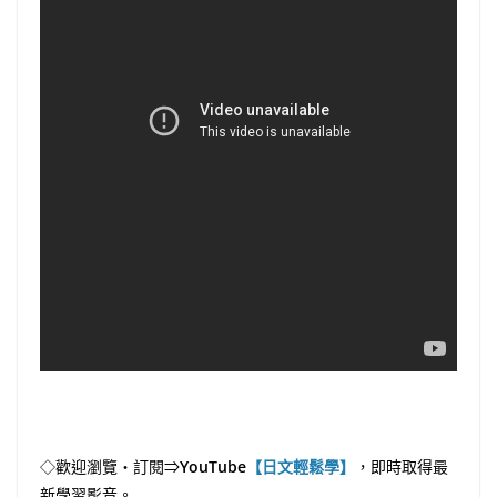
◇歡迎瀏覽・訂閱⇒
YouTube
【日文輕鬆學】
，即時取得最
新學習影音。