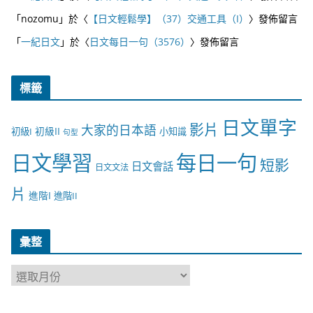
「
nozomu
」於〈
【日文輕鬆學】（37）交通工具（I）
〉發佈留言
「
一紀日文
」於〈
日文每日一句（3576）
〉發佈留言
標籤
日文單字
影片
大家的日本語
初級II
初級I
小知識
句型
日文學習
每日一句
短影
日文會話
日文文法
片
進階I
進階II
彙整
彙
整