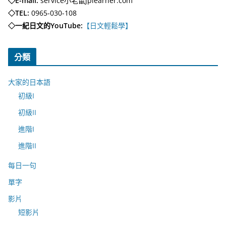
◇E-mail:
service小老鼠jplearner.com
◇TEL:
0965-030-108
◇一紀日文的YouTube:
【日文輕鬆學】
分類
大家的日本語
初級I
初級II
進階I
進階II
每日一句
單字
影片
短影片