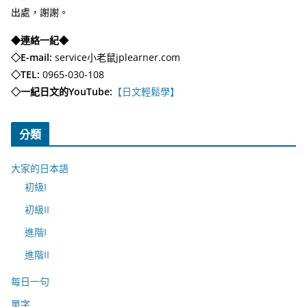
出處，謝謝。
◆連絡一紀◆
◇E-mail:
service小老鼠jplearner.com
◇TEL:
0965-030-108
◇一紀日文的YouTube:
【日文輕鬆學】
分類
大家的日本語
初級I
初級II
進階I
進階II
每日一句
單字