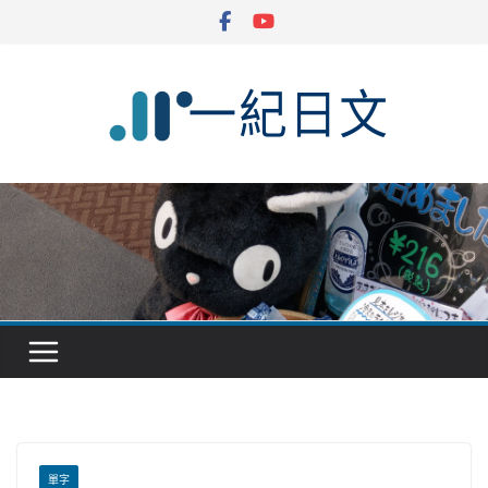
Skip
to
content
單字