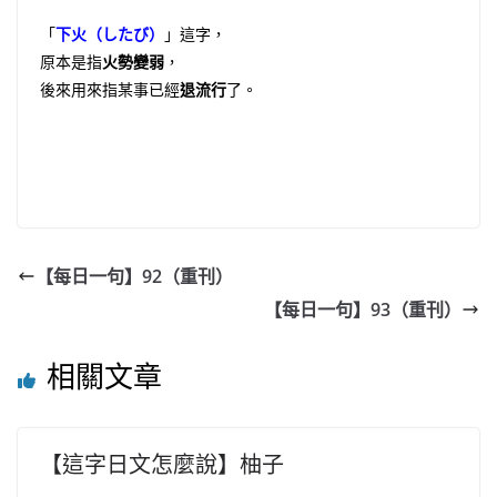
「
下火（したび）
」這字，
原本是指
火勢變弱
，
後來用來指某事已經
退流行
了。
【每日一句】92（重刊）
【每日一句】93（重刊）
相關文章
【這字日文怎麼說】柚子