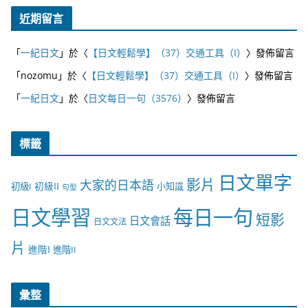
近期留言
「
一紀日文
」於〈
【日文輕鬆學】（37）交通工具（I）
〉發佈留言
「
nozomu
」於〈
【日文輕鬆學】（37）交通工具（I）
〉發佈留言
「
一紀日文
」於〈
日文每日一句（3576）
〉發佈留言
標籤
日文單字
影片
大家的日本語
初級II
初級I
小知識
句型
日文學習
每日一句
短影
日文會話
日文文法
片
進階I
進階II
彙整