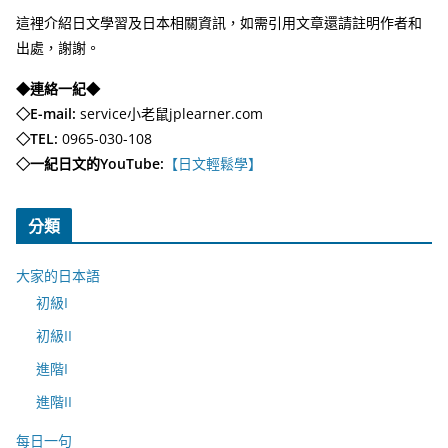
這裡介紹日文學習及日本相關資訊，如需引用文章還請註明作者和
出處，謝謝。
◆連絡一紀◆
◇E-mail:
service小老鼠jplearner.com
◇TEL:
0965-030-108
◇一紀日文的YouTube:
【日文輕鬆學】
分類
大家的日本語
初級I
初級II
進階I
進階II
每日一句