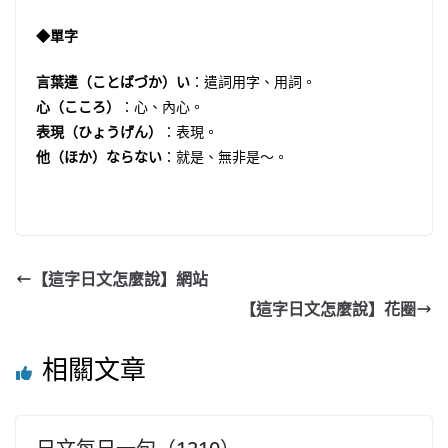
◆單字
言葉遣（ことばづか）い
：遣詞用字、用詞。
心（こころ）
：心、內心。
表現（ひょうげん）
：表現。
他（ほか）ならない
：就是、無非是〜。
【這字日文怎麼說】網站
【這字日文怎麼說】花圈
相關文章