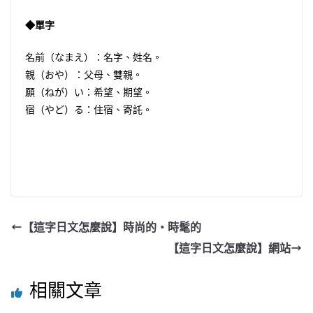
◆單字
名前（なまえ）：名字、姓名。
親（おや）：父母、雙親。
願（ねが）い：希望、期望。
宿（やど）る：住宿、寄託。
【這字日文怎麼說】時尚的・時髦的
【這字日文怎麼說】網站
相關文章