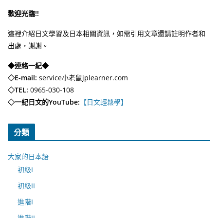
歡迎光臨!!
這裡介紹日文學習及日本相關資訊，如需引用文章還請註明作者和
出處，謝謝。
◆連絡一紀◆
◇E-mail:
service小老鼠jplearner.com
◇TEL:
0965-030-108
◇一紀日文的YouTube:
【日文輕鬆學】
分類
大家的日本語
初級I
初級II
進階I
進階II