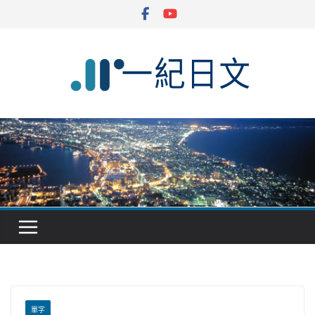
Skip
to
content
單字