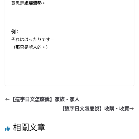
意思是
虛張聲勢
。
例：
それははったりです。
（那只是唬人的。）
【這字日文怎麼說】家族・家人
【這字日文怎麼說】收購・收買
相關文章