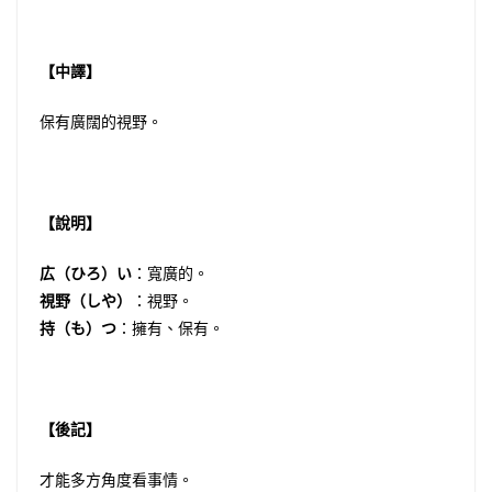
【中譯】
保有廣闊的視野。
【說明】
広（ひろ）い
：寬廣的。
視野（しや）
：視野。
持（も）つ
：擁有、保有。
【後記】
才能多方角度看事情。