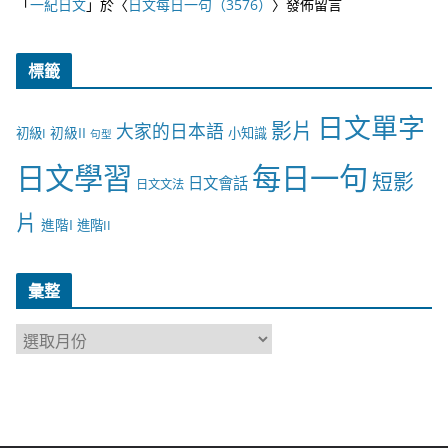
「
一紀日文
」於〈
日文每日一句（3576）
〉發佈留言
標籤
日文單字
影片
大家的日本語
初級II
初級I
小知識
句型
日文學習
每日一句
短影
日文會話
日文文法
片
進階I
進階II
彙整
彙
整