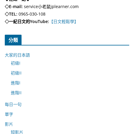
◇E-mail:
service小老鼠jplearner.com
◇TEL:
0965-030-108
◇一紀日文的YouTube:
【日文輕鬆學】
分類
大家的日本語
初級I
初級II
進階I
進階II
每日一句
單字
影片
短影片