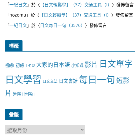
「
一紀日文
」於〈
【日文輕鬆學】（37）交通工具（I）
〉發佈留言
「
nozomu
」於〈
【日文輕鬆學】（37）交通工具（I）
〉發佈留言
「
一紀日文
」於〈
日文每日一句（3576）
〉發佈留言
標籤
日文單字
影片
大家的日本語
初級II
初級I
小知識
句型
日文學習
每日一句
短影
日文會話
日文文法
片
進階I
進階II
彙整
彙
整