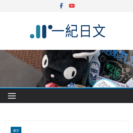
Skip
to
content
單字