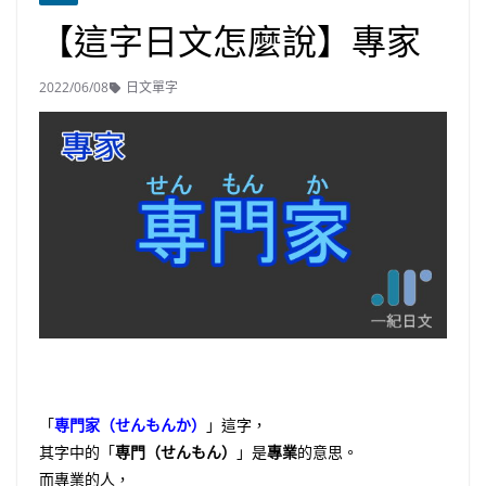
【這字日文怎麼說】專家
2022/06/08
日文單字
「
専門家（せんもんか）
」這字，
其字中的「
専門（せんもん）
」是
專業
的意思。
而專業的人，