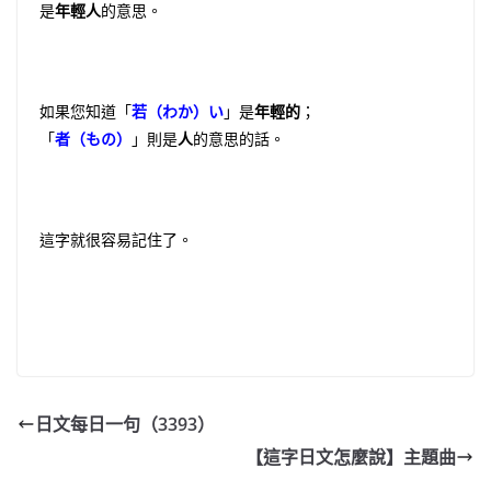
是
年輕人
的意思。
如果您知道「
若（わか）い
」是
年輕的
；
「
者（もの）
」則是
人
的意思的話。
這字就很容易記住了。
日文每日一句（3393）
【這字日文怎麼說】主題曲