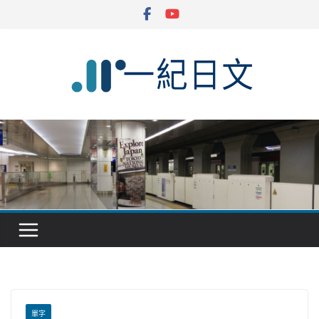
Skip
to
content
單字