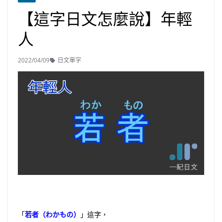
【這字日文怎麼說】年輕
人
2022/04/09
日文單字
「
若者（わかもの）
」這字，