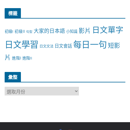
標籤
日文單字
影片
大家的日本語
初級II
初級I
小知識
句型
日文學習
每日一句
短影
日文會話
日文文法
片
進階I
進階II
彙整
彙
整