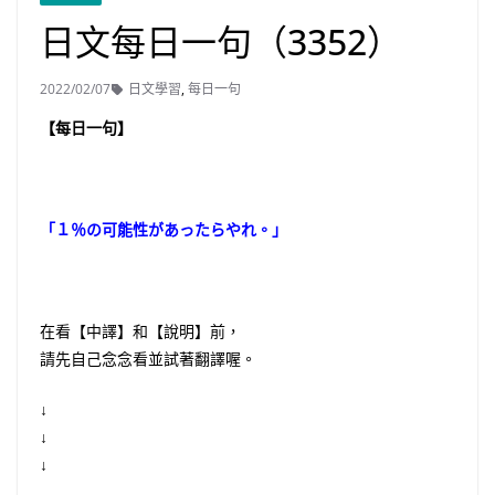
日文每日一句（3352）
2022/02/07
日文學習
,
每日一句
【每日一句】
「１％の可能性があったらやれ。」
在看【中譯】和【說明】前，
請先自己念念看並試著翻譯喔。
↓
↓
↓