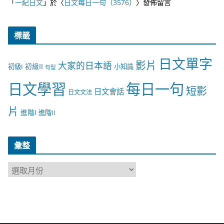
「
一紀日文
」於〈
日文每日一句（3576）
〉發佈留言
標籤
日文單字
影片
大家的日本語
初級II
初級I
小知識
句型
日文學習
每日一句
短影
日文會話
日文文法
片
進階I
進階II
彙整
彙
整